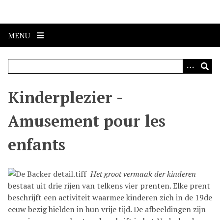
S
k
i
MENU
p
t
o
m
a
Kinderplezier -
i
n
Amusement pour les
c
o
enfants
n
t
e
Het groot vermaak der kinderen
n
bestaat uit drie rijen van telkens vier prenten. Elke prent
t
beschrijft een activiteit waarmee kinderen zich in de 19de
eeuw bezig hielden in hun vrije tijd. De afbeeldingen zijn