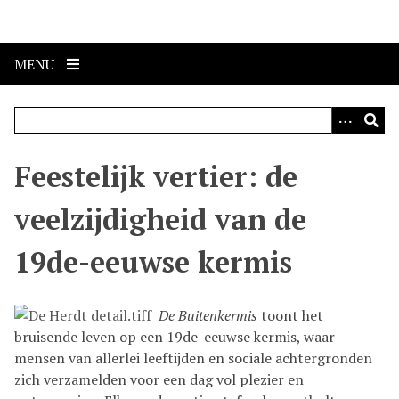
S
k
i
MENU
p
t
o
m
a
Feestelijk vertier: de
i
n
veelzijdigheid van de
c
o
19de-eeuwse kermis
n
t
e
De Buitenkermis
toont het
n
bruisende leven op een 19de-eeuwse kermis, waar
t
mensen van allerlei leeftijden en sociale achtergronden
zich verzamelden voor een dag vol plezier en