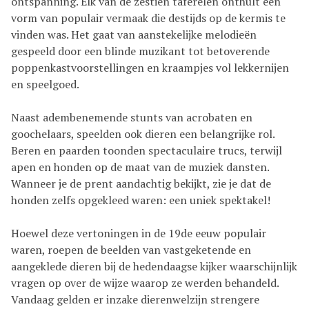
ontspanning. Elk van de zestien taferelen onthult een
vorm van populair vermaak die destijds op de kermis te
vinden was. Het gaat van aanstekelijke melodieën
gespeeld door een blinde muzikant tot betoverende
poppenkastvoorstellingen en kraampjes vol lekkernijen
en speelgoed.
Naast adembenemende stunts van acrobaten en
goochelaars, speelden ook dieren een belangrijke rol.
Beren en paarden toonden spectaculaire trucs, terwijl
apen en honden op de maat van de muziek dansten.
Wanneer je de prent aandachtig bekijkt, zie je dat de
honden zelfs opgekleed waren: een uniek spektakel!
Hoewel deze vertoningen in de 19de eeuw populair
waren, roepen de beelden van vastgeketende en
aangeklede dieren bij de hedendaagse kijker waarschijnlijk
vragen op over de wijze waarop ze werden behandeld.
Vandaag gelden er inzake dierenwelzijn strengere