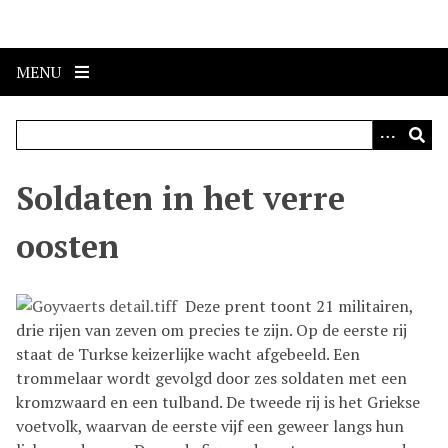
S
k
i
MENU
p
t
o
m
a
Soldaten in het verre
i
n
oosten
c
o
n
Deze prent toont 21 militairen,
t
drie rijen van zeven om precies te zijn. Op de eerste rij
e
staat de Turkse keizerlijke wacht afgebeeld. Een
n
trommelaar wordt gevolgd door zes soldaten met een
t
kromzwaard en een tulband. De tweede rij is het Griekse
voetvolk, waarvan de eerste vijf een geweer langs hun